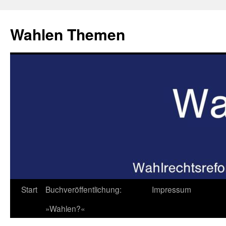
Zum
Inhalt
Wahlen Themen
springen
Start
Buchveröffentlichung:
Impressum
»Wahlen?«