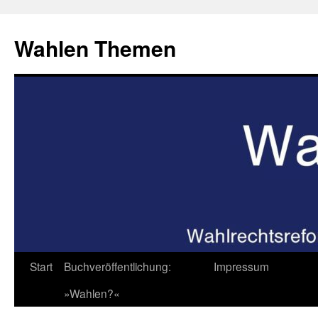
Zum
Inhalt
Wahlen Themen
springen
Start
Buchveröffentlichung:
Impressum
»Wahlen?«