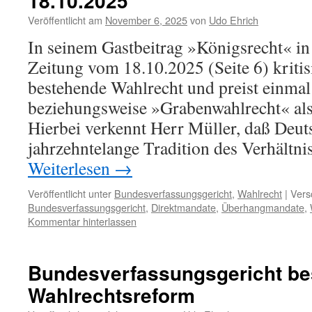
18.10.2025
Veröffentlicht am
November 6, 2025
von
Udo Ehrich
In seinem Gastbeitrag »Königsrecht« i
Zeitung vom 18.10.2025 (Seite 6) kritis
bestehende Wahlrecht und preist einma
beziehungsweise »Grabenwahlrecht« als 
Hierbei verkennt Herr Müller, daß Deut
jahrzehntelange Tradition des Verhältn
Weiterlesen
→
Veröffentlicht unter
Bundesverfassungsgericht
,
Wahlrecht
|
Vers
Bundesverfassungsgericht
,
Direktmandate
,
Überhangmandate
,
Kommentar hinterlassen
Bundesverfassungsgericht bes
Wahlrechtsreform