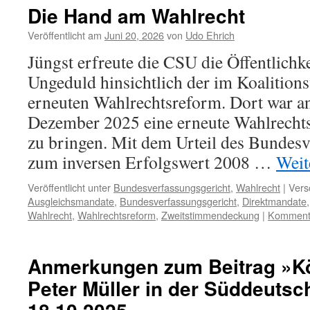
Die Hand am Wahlrecht
Veröffentlicht am
Juni 20, 2026
von
Udo Ehrich
Jüngst erfreute die CSU die Öffentlichk
Ungeduld hinsichtlich der im Koalitions
erneuten Wahlrechtsreform. Dort war an
Dezember 2025 eine erneute Wahlrecht
zu bringen. Mit dem Urteil des Bundesv
zum inversen Erfolgswert 2008 …
Weit
Veröffentlicht unter
Bundesverfassungsgericht
,
Wahlrecht
|
Vers
Ausgleichsmandate
,
Bundesverfassungsgericht
,
Direktmandate
Wahlrecht
,
Wahlrechtsreform
,
Zweitstimmendeckung
|
Kommenta
Anmerkungen zum Beitrag »Kö
Peter Müller in der Süddeuts