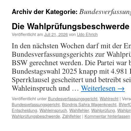
Bundesverfassun
Archiv der Kategorie:
Die Wahlprüfungsbeschwerde
Veröffentlicht am
Juli 21, 2026
von
Udo Ehrich
In den nächsten Wochen darf mit der E
Bundesverfassungsgerichts zur Wahlpr
BSW gerechnet werden. Die Partei war 
Bundestagswahl 2025 knapp mit 4.981 P
Sperrklausel gescheitert und betreibt se
Wahleinspruch und …
Weiterlesen
→
Veröffentlicht unter
Bundesverfassungsgericht
,
Wahlrecht
|
Vers
Bundesvefassungsgericht
,
Bündnis Sahra Wagenknecht
,
BVerf
Entscheidung
,
Wahleinspruch
,
Wahlfehler
,
Wahlprüfung
,
Wahlpr
Wahlprüfungsbeschwerde
,
Zählfehler
|
Kommentar hinterlassen