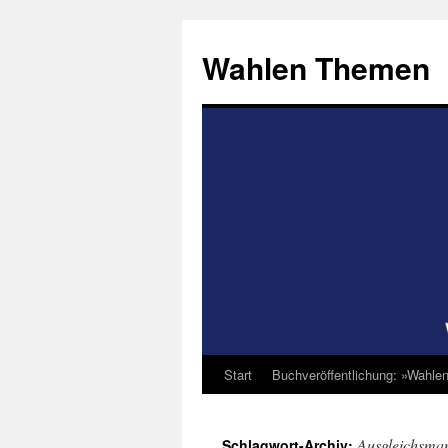
Zum
Inhalt
Wahlen Themen
springen
Start
Buchveröffentlichung: »Wahle
Ausgleichsma
Schlagwort-Archiv: