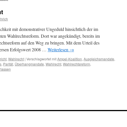
t
hrich
ichkeit mit demonstrativer Ungeduld hinsichtlich der im
uten Wahlrechtsreform. Dort war angekündigt, bereits im
chtsreform auf den Weg zu bringen. Mit dem Urteil des
versen Erfolgswert 2008 …
Weiterlesen
→
icht
,
Wahlrecht
|
Verschlagwortet mit
Ampel-Koalition
,
Ausgleichsmandate
,
e
,
Parität
,
Überhangmandate
,
Wahlrecht
,
Wahlrechtsreform
,
rlassen