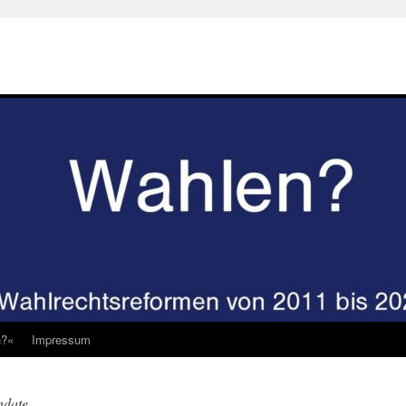
n?«
Impressum
ndate