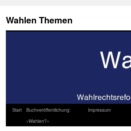
Zum
Inhalt
Wahlen Themen
springen
Start
Buchveröffentlichung:
Impressum
»Wahlen?«